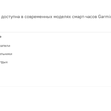
доступна в современных моделях смарт-часов Garmi
е
катели
ильники
отдых