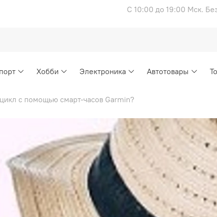
С 10:00 до 19:00 Мск. Б
порт
Хобби
Электроника
Автотовары
Т
цикл с помощью смарт-часов Garmin?