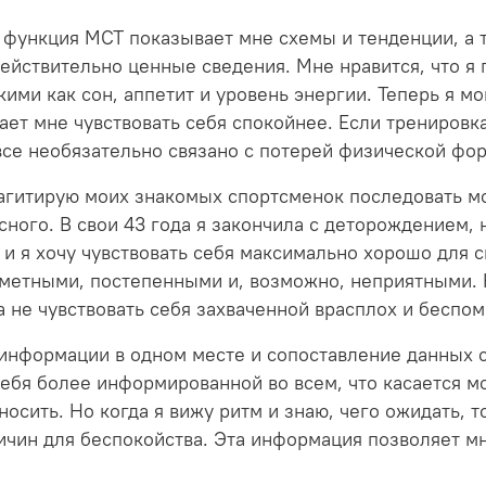
функция MCT показывает мне схемы и тенденции, а та
действительно ценные сведения. Мне нравится, что 
кими как сон, аппетит и уровень энергии. Теперь я м
ает мне чувствовать себя спокойнее. Если тренировк
вовсе необязательно связано с потерей физической ф
 агитирую моих знакомых спортсменок последовать м
есного. В свои 43 года я закончила с деторождением
, и я хочу чувствовать себя максимально хорошо для с
аметными, постепенными и, возможно, неприятными.
 не чувствовать себя захваченной врасплох и беспо
информации в одном месте и сопоставление данных с
ебя более информированной во всем, что касается м
осить. Но когда я вижу ритм и знаю, чего ожидать, т
ичин для беспокойства. Эта информация позволяет м