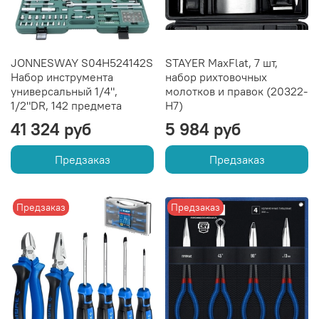
JONNESWAY S04H524142S
STAYER MaxFlat, 7 шт,
Набор инструмента
набор рихтовочных
универсальный 1/4",
молотков и правок (20322-
1/2"DR, 142 предмета
H7)
41 324 руб
5 984 руб
Предзаказ
Предзаказ
Предзаказ
Предзаказ