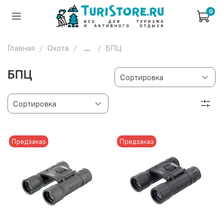
0
Главная
Охота
...
БПЦ
БПЦ
Предзаказ
Предзаказ