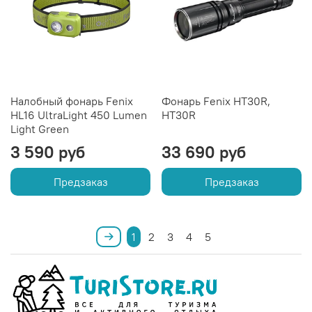
Налобный фонарь Fenix
Фонарь Fenix HT30R,
HL16 UltraLight 450 Lumen
HT30R
Light Green
3 590 руб
33 690 руб
Предзаказ
Предзаказ
1
2
3
4
5