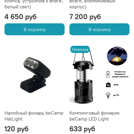
клипса, устройчив к влаге,
влаге, алюминиевый
белый свет)
корпус)
4 650 руб
7 200 руб
В корзину
В корзину
Новинка
Налобный фонарь beCamp
Кемпинговый фонарик
HatLight
beCamp LED Light
120 руб
633 руб