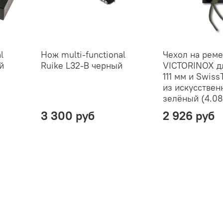
l
Нож multi-functional
Чехол на рем
й
Ruike L32-B черный
VICTORINOX д
111 мм и SwissT
из искусcтвен
зелёный (4.08
3 300 руб
2 926 руб