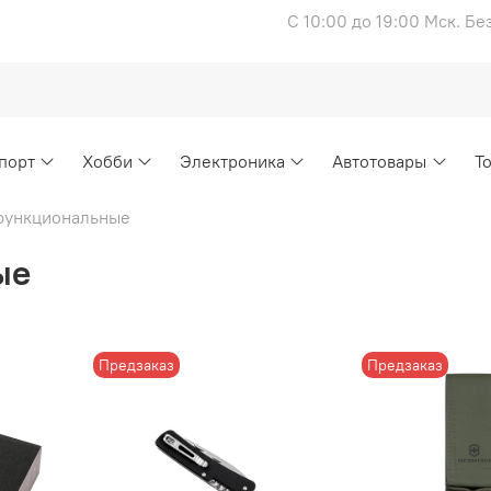
С 10:00 до 19:00 Мск. Б
порт
Хобби
Электроника
Автотовары
Т
функциональные
ые
Предзаказ
Предзаказ