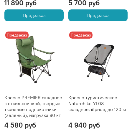
11 890 руб
5 700 руб
Предзаказ
Предзаказ
Предзаказ
Предзаказ
Кресло PREMIER складное
Кресло туристическое
с откид.спинкой, твердые
Naturehike YL08
тканевые подлокотники
складное,чёрное, до 120 кг
(зеленый), нагрузка 80 кг
4 580 руб
4 940 руб