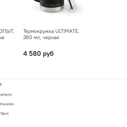
ОПЫТ,
Термокружка ULTIMATE,
ые
360 мл, черная
4 580 руб
е
катели
ильники
отдых