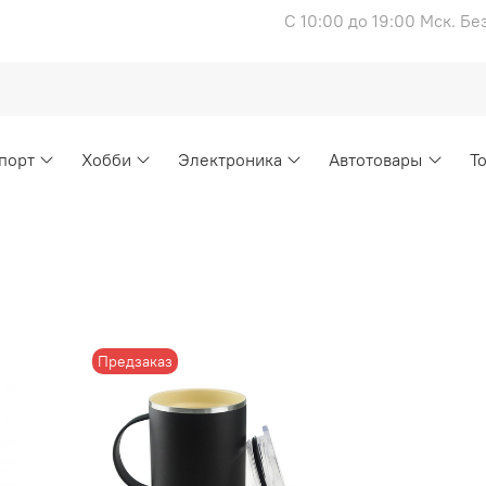
С 10:00 до 19:00 Мск. Б
порт
Хобби
Электроника
Автотовары
Т
Предзаказ