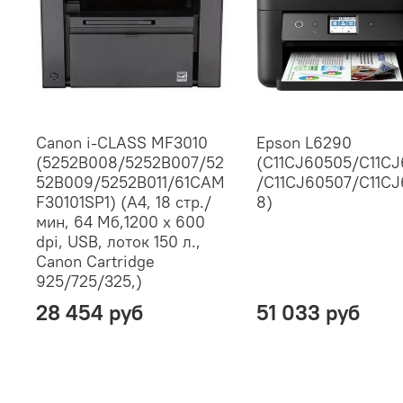
Canon i-CLASS MF3010
Epson L6290
(5252B008/5252B007/52
(C11CJ60505/C11C
52B009/5252B011/61CAM
/C11CJ60507/C11C
F30101SP1) (А4, 18 стр./
8)
мин, 64 Мб,1200 x 600
dpi, USB, лоток 150 л.,
Canon Cartridge
925/725/325,)
28 454 руб
51 033 руб