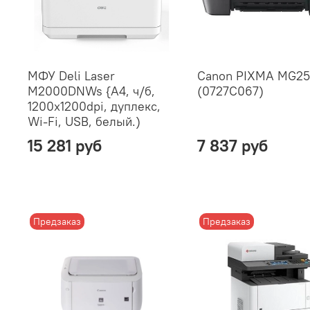
МФУ Deli Laser
Canon PIXMA MG25
M2000DNWs {A4, ч/б,
(0727C067)
1200x1200dpi, дуплекс,
Wi-Fi, USB, белый.)
15 281 руб
7 837 руб
Предзаказ
Предзаказ