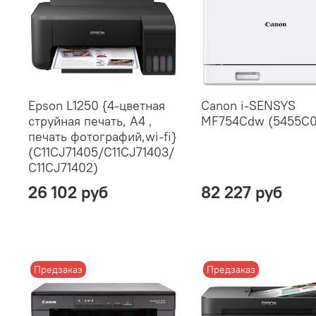
Epson L1250 {4-цветная
Canon i-SENSYS
струйная печать, A4 ,
MF754Cdw (5455C
печать фотографий,wi-fi}
(C11CJ71405/C11CJ71403/
C11CJ71402)
26 102 руб
82 227 руб
Предзаказ
Предзаказ