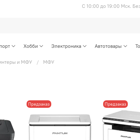
С 10:00 до 19:00 Мск. Б
порт
Хобби
Электроника
Автотовары
Т
интеры и МФУ
МФУ
Предзаказ
Предзаказ