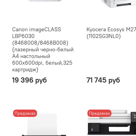
Canon imageCLASS
Kyocera Ecosys M2
LBP6030
(1102SG3NL0)
(8468008/8468B008)
{лазерный черно-белый
A4 настольный
600x600dpi, белый,325
картридж}
19 396 руб
71 745 руб
Предзаказ
Предзаказ