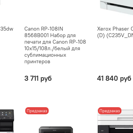
735dw
Canon RP-108IN
Xerox Phaser
8568B001 Набор для
(D) (C235V_D
печати для Canon RP-108
10x15/108л./белый для
сублимационных
принтеров
3 711 руб
41 840 руб
Предзаказ
Предзаказ