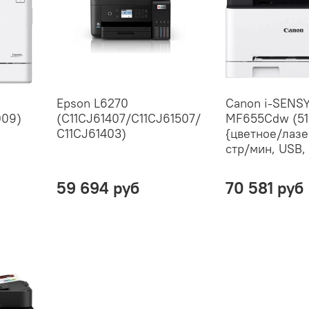
Epson L6270
Canon i-SENS
009)
(C11CJ61407/C11CJ61507/
MF655Cdw (5
C11CJ61403)
{цветное/лазе
стр/мин, USB,
59 694 руб
70 581 руб