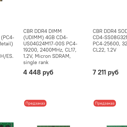
CBR DDR4 DIMM
CBR DDR4 SO
(PC4-
(UDIMM) 4GB CD4-
CD4-SS08G32
etail)
US04G24M17-00S PC4-
PC4-25600, 3
19200, 2400MHz, CL17,
CL22, 1.2V
H/ES.
1.2V, Micron SDRAM,
single rank
4 448 руб
7 211 руб
Предзаказ
Предзаказ