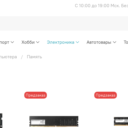
С 10:00 до 19:00 Мск. Б
порт
Хобби
Электроника
Автотовары
Т
пьютера
Память
Предзаказ
Предзаказ