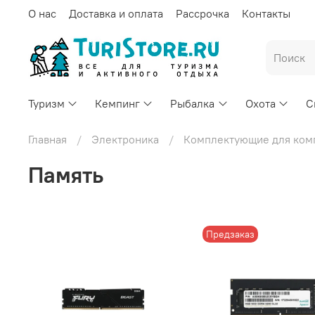
О нас
Доставка и оплата
Рассрочка
Контакты
Туризм
Кемпинг
Рыбалка
Охота
С
Главная
Электроника
Комплектующие для ком
Память
Предзаказ