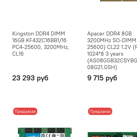
Kingston DDR4 DIMM
Apacer DDR4 8GB
16GB KF432C16BB1/16
3200MHz SO-DIMM 
PC4-25600, 3200MHz,
25600) CL22 1.2V (R
CL16
1024*8 3 years
(AS08GGB32CSYBG
08G21.GSH)
23 293 руб
9 715 руб
Предзаказ
Предзаказ