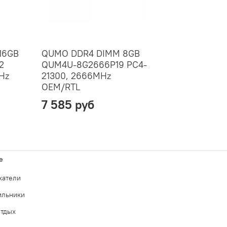
16GB
QUMO DDR4 DIMM 8GB
2
QUM4U-8G2666P19 PC4-
Hz
21300, 2666MHz
OEM/RTL
7 585 руб
е
катели
ильники
отдых