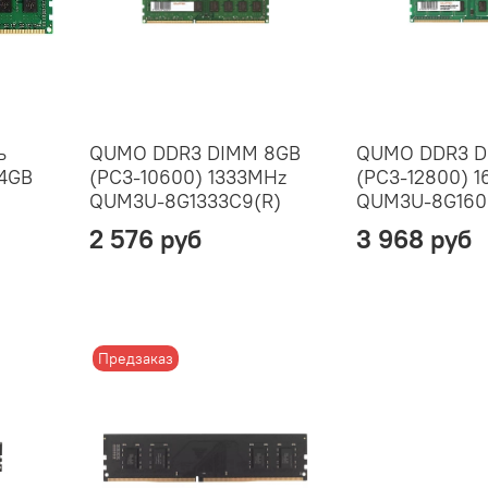
ь
QUMO DDR3 DIMM 8GB
QUMO DDR3 D
4GB
(PC3-10600) 1333MHz
(PC3-12800) 
QUM3U-8G1333C9(R)
QUM3U-8G1600
2 576 руб
3 968 руб
Предзаказ