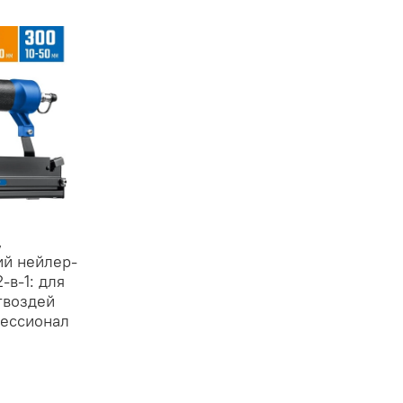
,
ий нейлер-
-в-1: для
 гвоздей
фессионал