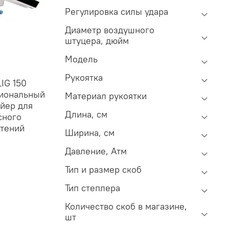
Регулировка силы удара
Диаметр воздушного
штуцера, дюйм
Модeль
Рукоятка
LIG 150
сиональный
Материал рукоятки
йер для
Длина, см
сного
стений
Ширина, см
Давление, Атм
Тип и размер скоб
Тип степлера
Количество скоб в магазине,
шт