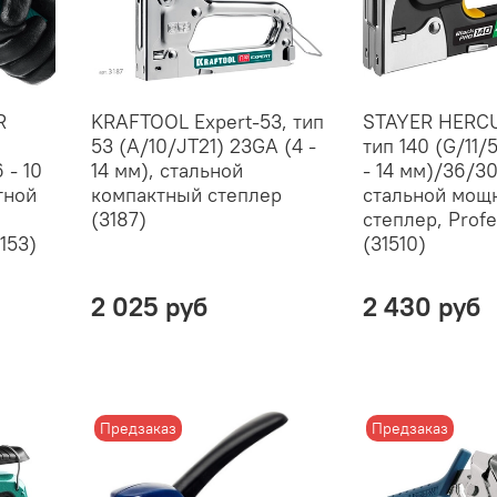
R
KRAFTOOL Expert-53, тип
STAYER HERCU
53 (A/10/JT21) 23GA (4 -
тип 140 (G/11/
 - 10
14 мм), стальной
- 14 мм)/36/3
тной
компактный степлер
стальной мощ
(3187)
степлер, Profe
153)
(31510)
2 025 руб
2 430 руб
Предзаказ
Предзаказ