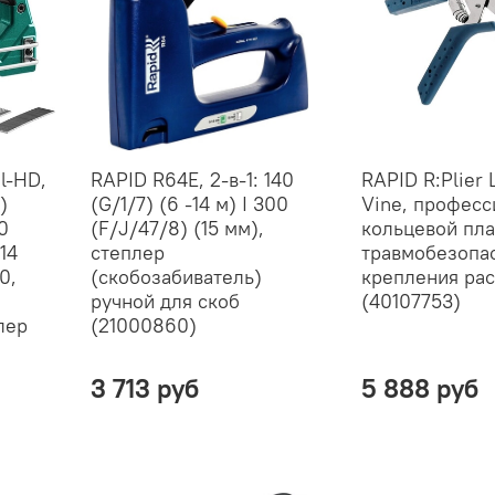
l-HD,
RAPID R64E, 2-в-1: 140
RAPID R:Plier 
)
(G/1/7) (6 -14 м) I 300
Vine, профес
0
(F/J/47/8) (15 мм),
кольцевой пла
14
степлер
травмобезопа
0,
(скобозабиватель)
крепления ра
ручной для скоб
(40107753)
лер
(21000860)
3 713 руб
5 888 руб