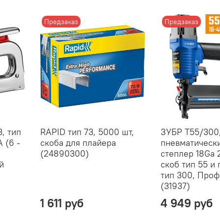
Предзаказ
Предзаказ
, тип
RAPID тип 73, 5000 шт,
ЗУБР Т55/300
 (6 -
скоба для плайера
пневматическ
(24890300)
степлер 18Ga 2
й
скоб тип 55 и
тип 300, Про
(31937)
1 611 руб
4 949 руб