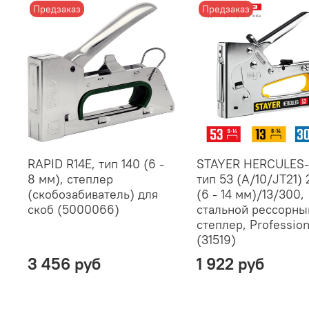
Предзаказ
Предзаказ
RAPID R14E, тип 140 (6 -
STAYER HERCULES-
8 мм), степлер
тип 53 (A/10/JT21)
(скобозабиватель) для
(6 - 14 мм)/13/300,
скоб (5000066)
стальной рессорны
степлер, Profession
(31519)
3 456 руб
1 922 руб