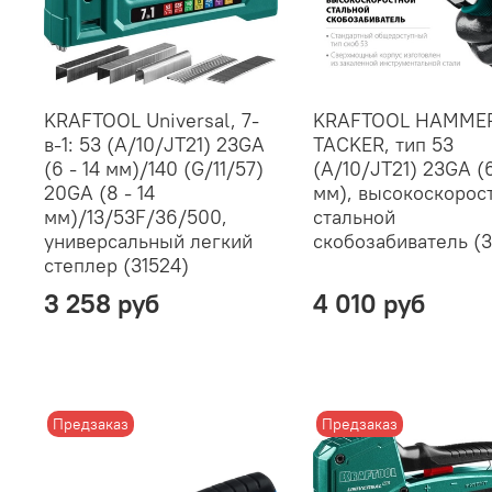
KRAFTOOL Universal, 7-
KRAFTOOL HAMME
в-1: 53 (A/10/JT21) 23GA
TACKER, тип 53
(6 - 14 мм)/140 (G/11/57)
(A/10/JT21) 23GA (6
20GA (8 - 14
мм), высокоскорос
мм)/13/53F/36/500,
стальной
универсальный легкий
скобозабиватель (3
степлер (31524)
3 258 руб
4 010 руб
Предзаказ
Предзаказ