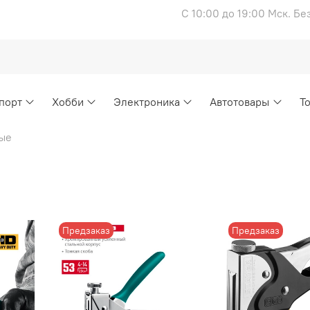
С 10:00 до 19:00 Мск. Б
порт
Хобби
Электроника
Автотовары
Т
ые
Предзаказ
Предзаказ