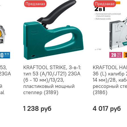
Предзаказ
Предзаказ
53,
KRAFTOOL STRIKE, 3-в-1:
KRAFTOOL HAR
 23GA
тип 53 (A/10/JT21) 23GA
36 (L) калибр 
(6 - 10 мм)/13/23,
14 мм)/28, ка
й
пластиковый мощный
рессорный ст
al
степлер (3189)
(3186)
1 238 руб
4 017 руб