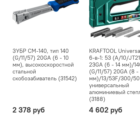
ЗУБР СМ-140, тип 140
KRAFTOOL Universa
(G/11/57) 20GA (6 - 10
6-в-1: 53 (A/10/JT21
мм), высокоскоростной
23GA (6 - 14 мм)/14
стальной
(G/11/57) 20GA (8 - 
cкобозабиватель (31542)
мм)/13/53F/300/50
универсальный
алюминиевый степ
(3188)
2 378 руб
4 602 руб